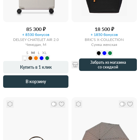
85 300 ₽
18 500 ₽
+ 8530 бонусов
+ 1850 бонусов
DELSEY CHATELET AIR 2.0
BRIC'S X-COLLECTION
Чемодан, M
Сумка женская
S
M
L
XL
Забрать из магазина
Купить в 1 клик
со скидкой
В корзину