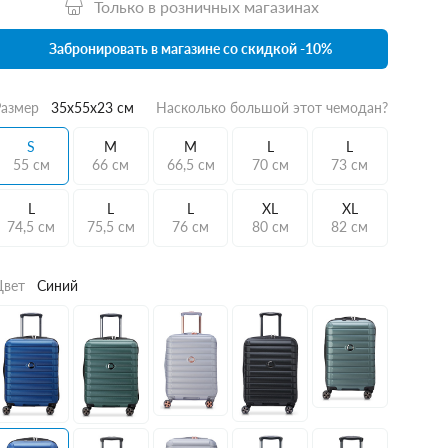
Только в розничных магазинах
Забронировать в магазине со скидкой -10%
Размер
35x55x23 см
Насколько большой этот чемодан?
S
M
M
L
L
55 см
66 см
66,5 см
70 см
73 см
L
L
L
XL
XL
74,5 см
75,5 см
76 см
80 см
82 см
Цвет
Синий