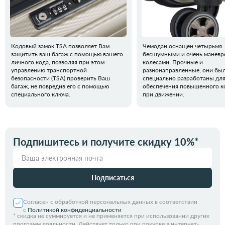
Кодовый замок TSA позволяет Вам
Чемодан оснащен четырьмя
защитить ваш багаж с помощью вашего
бесшумными и очень манев
личного кода, позволяя при этом
колесами. Прочные и
управлению транспортной
разнонаправленные, они бы
безопасности (TSA) проверить Ваш
специально разработаны дл
багаж, не повредив его с помощью
обеспечения повышенного 
специального ключа.
при движении.
Подпишитесь и получите скидку 10%*
Подписаться
Согласен с обработкой персональных данных в соответствии
с
Политикой конфиденциальности
*
скидка не суммируется и не применяется при использовании других
программ лояльности. Действует только при покупке в интернет-