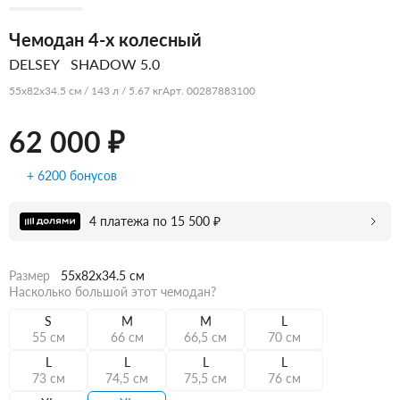
Чемодан 4-х колесный
DELSEY
SHADOW 5.0
55x82x34.5 см / 143 л / 5.67 кг
Арт. 00287883100
62 000 ₽
+ 6200 бонусов
4 платежа по 15 500 ₽
Размер
55x82x34.5 см
Насколько большой этот чемодан?
S
M
M
L
55 см
66 см
66,5 см
70 см
L
L
L
L
73 см
74,5 см
75,5 см
76 см