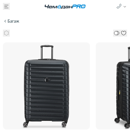
Багаж
Чемодан 4-х колесный DELSEY SHADOW 5.0 00287883100
62 000 ₽