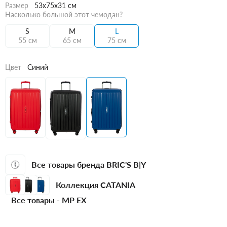
Размер
53x75x31 см
Насколько большой этот чемодан?
S
M
L
55 см
65 см
75 см
Цвет
Синий
Все товары бренда BRIC'S B|Y
Коллекция CATANIA
Все товары -
MP EX