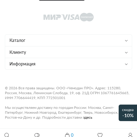
Каталог
Чемоданы
Клиенту
Рюкзаки
Магазины
Информация
Сумки
Ремонт
Конфиденциальность
Детям
Доставка и оплата
Программа лояльности
© 2026 Все права защищены. ООО «Чемодан ПРО». Адрес: 115280,
Россия, Москва, Ленинская Слобода, 19, оф. 21Д ОГРН 1067761645665,
Аксессуары
Гарантия и возврат
Подарочные карты
ИНН 7706644419, КПП 772501001
Бренды
О компании
Статьи
Мы осуществляем доставку по городам России: Москва, Санкт-
скидка
Петербург, Нижний Новгород, Екатеринбург, Тверь, Новосибирск,
Премиум
-10%
Карьера
Контакты
Ростов-на-Дону и др. Подробности доставки
здесь
Коллекции
Правила работы
Рассрочка платежа
Акции и распродажи
0
Чемодан 4-х колесный BRIC'S B|Y CATANIA BC806313.050
Оплата