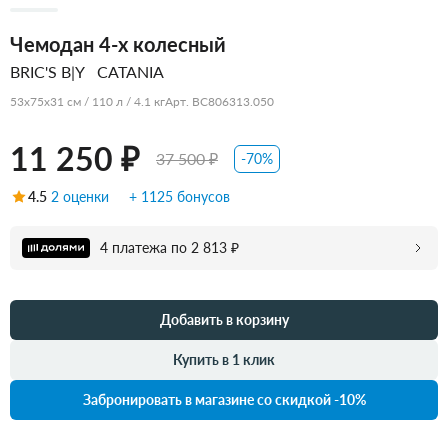
Чемодан 4-х колесный
BRIC'S B|Y
CATANIA
53x75x31 см / 110 л / 4.1 кг
Арт. BC806313.050
11 250 ₽
37 500 ₽
-70%
4.5
2 оценки
+ 1125 бонусов
4 платежа по 2 813 ₽
Добавить в корзину
Купить в 1 клик
Забронировать в магазине со скидкой -10%