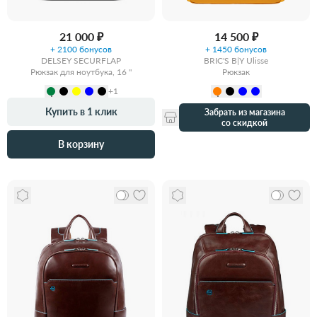
21 000 ₽
14 500 ₽
+ 2100 бонусов
+ 1450 бонусов
DELSEY SECURFLAP
BRIC'S B|Y Ulisse
Рюкзак для ноутбука, 16 "
Рюкзак
+1
Купить в 1 клик
Забрать из магазина
со скидкой
В корзину