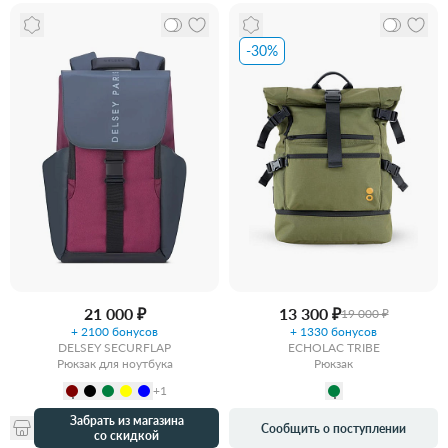
-30%
21 000 ₽
13 300 ₽
19 000 ₽
+ 2100 бонусов
+ 1330 бонусов
DELSEY SECURFLAP
ECHOLAC TRIBE
Рюкзак для ноутбука
Рюкзак
+1
Забрать из магазина
Сообщить о поступлении
со скидкой