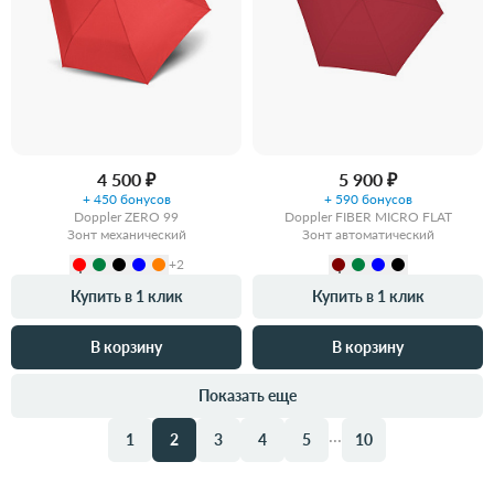
4 500 ₽
5 900 ₽
+ 450 бонусов
+ 590 бонусов
Doppler ZERO 99
Doppler FIBER MICRO FLAT
Зонт механический
Зонт автоматический
+2
Купить в 1 клик
Купить в 1 клик
В корзину
В корзину
Показать еще
...
1
2
3
4
5
10