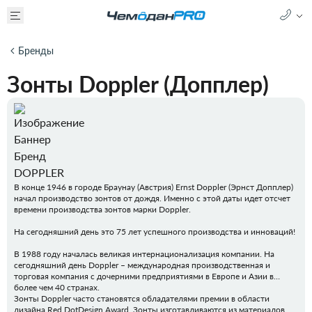
Бренды
Зонты Doppler (Допплер)
В конце 1946 в городе Браунау (Австрия) Ernst Doppler (Эрнст Допплер)
начал производство зонтов от дождя. Именно с этой даты идет отсчет
времени производства зонтов марки Doppler.
На сегодняшний день это 75 лет успешного производства и инноваций!
В 1988 году началась великая интернационализация компании. На
сегодняшний день Doppler – международная производственная и
торговая компания с дочерними предприятиями в Европе и Азии в
более чем 40 странах.
Зонты Doppler часто становятся обладателями премии в области
дизайна Red DotDesign Award. Зонты изготавливаются из материалов