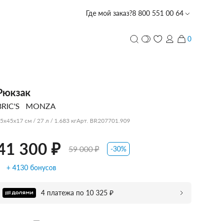
Где мой заказ?
8 800 551 00 64
 ₽
59 000 ₽
Забронировать в магазине со скидкой -10%
0
и
ПЕРСОНАЛИЗАЦИЯ
Рюкзак
BRIC'S
MONZA
с лазерной гравировкой
PIQUADRO
PIQUADRO
PIQUADRO
ECHOLAC
PORSCHE
TUMI
PIQUADRO
ECHOLAC
CARPISA
VOCIER
VOCIER
VOCIER
PIQUADRO
SCHARLAU
HEDGREN
VOCIER
VOCIER
5x45x17 см / 27 л / 1.683 кг
Арт. BR207701.909
DESIGN
41 300 ₽
59 000 ₽
-30%
+ 4130 бонусов
CARPISA
BALABALA
DERBY
4 платежа по 10 325 ₽