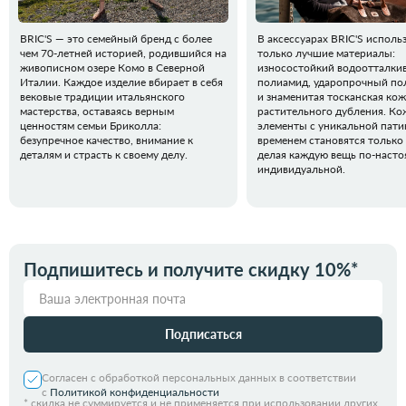
BRIC'S — это семейный бренд с более
В аксессуарах BRIC'S исполь
чем 70-летней историей, родившийся на
только лучшие материалы:
живописном озере Комо в Северной
износостойкий водоотталк
Италии. Каждое изделие вбирает в себя
полиамид, ударопрочный по
вековые традиции итальянского
и знаменитая тосканская кож
мастерства, оставаясь верным
растительного дубления. К
ценностям семьи Бриколла:
элементы с уникальной пати
безупречное качество, внимание к
временем становятся только 
деталям и страсть к своему делу.
делая каждую вещь по-наст
индивидуальной.
Подпишитесь и получите скидку 10%*
Подписаться
Согласен с обработкой персональных данных в соответствии
с
Политикой конфиденциальности
*
скидка не суммируется и не применяется при использовании других