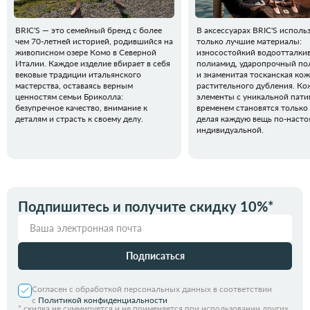
BRIC'S — это семейный бренд с более
В аксессуарах BRIC'S исполь
чем 70-летней историей, родившийся на
только лучшие материалы:
живописном озере Комо в Северной
износостойкий водоотталк
Италии. Каждое изделие вбирает в себя
полиамид, ударопрочный по
вековые традиции итальянского
и знаменитая тосканская кож
мастерства, оставаясь верным
растительного дубления. К
ценностям семьи Бриколла:
элементы с уникальной пати
безупречное качество, внимание к
временем становятся только 
деталям и страсть к своему делу.
делая каждую вещь по-наст
индивидуальной.
Подпишитесь и получите скидку 10%*
Подписаться
Согласен с обработкой персональных данных в соответствии
с
Политикой конфиденциальности
*
скидка не суммируется и не применяется при использовании других